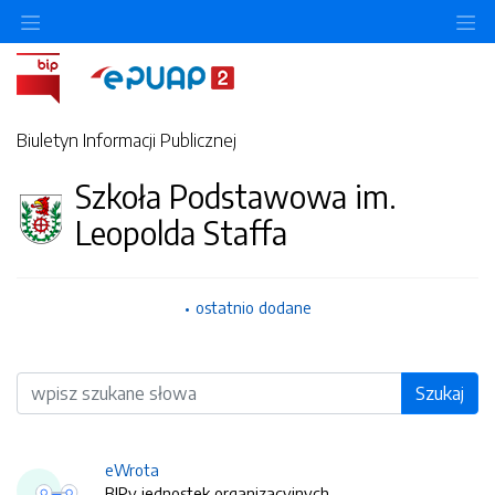
O
Biuletyn Informacji Publicznej
Szkoła Podstawowa im.
Leopolda Staffa
ostatnio dodane
Wyszukiwarka
Szukaj
eWrota
BIPy jednostek organizacyjnych.