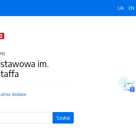
UA
EN
nej
dstawowa im.
taffa
tatnio dodane
Szukaj