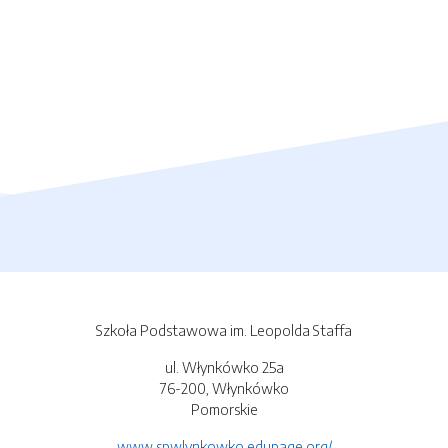
Szkoła Podstawowa im. Leopolda Staffa
ul. Włynkówko 25a
76-200, Włynkówko
Pomorskie
www.spwlynkowko.edupage.org/