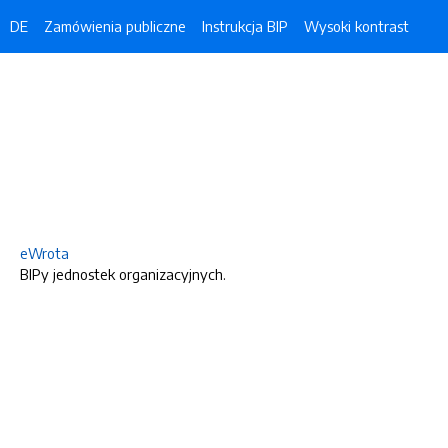
DE
Zamówienia publiczne
Instrukcja BIP
Wysoki kontrast
eWrota
BIPy jednostek organizacyjnych.