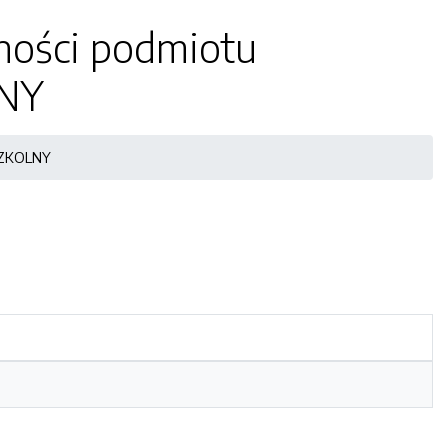
ności podmiotu
LNY
DSZKOLNY