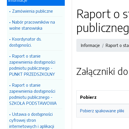
Informacje
Raport o 
Zamówienia publiczne
Nabór pracowników na
publiczn
wolne stanowiska
Koordynator ds.
dostępności.
Informacje
Raport o st
Raport o stanie
zapewnienia dostępności
podmiotu publicznego -
Załączniki d
PUNKT PRZEDSZKOLNY
Raport o stanie
zapewnienia dostępności
podmiotu publicznego -
Pobierz
SZKOŁA PODSTAWOWA
Pobierz spakowane pliki
Ustawa o dostępności
cyfrowej stron
internetowych i aplikacji